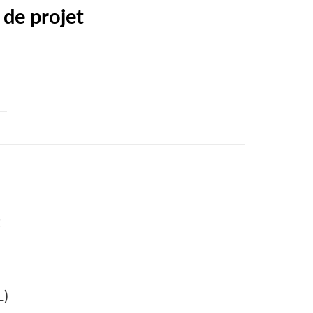
de projet
t
L)