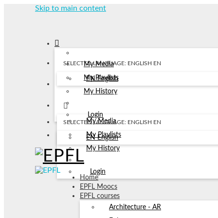
Skip to main content
SELECTED LANGUAGE: ENGLISH
EN
My Media
My Playlists
EN
English
My History
Login
My Media
SELECTED LANGUAGE: ENGLISH
EN
My Playlists
EN
English
My History
Login
Home
EPFL Moocs
EPFL courses
Architecture - AR